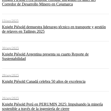
Corredor de Desarrollo Minero en Cajamarca
13/oct/2025
Knight Piésold demuestra liderazgo técnico en transporte y gestión
de relaves en Tailings 2025
30/sep/2025
Knight Piésold Argentina presenta su cuarto Reporte de
Sustentabilidad
29/sep/2025
Knight Piésold Canadá celebra 50 años de excelencia
26/sep/2025
Knight Piésold Perú en PERUMIN 2025: Impulsando la minería
sostenible a través de la ingeniería de cierre