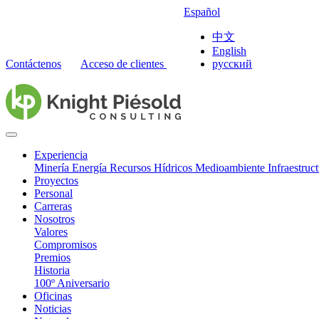
Español
中文
English
Contáctenos
Acceso de clientes
русский
Experiencia
Minería
Energía
Recursos Hídricos
Medioambiente
Infraestruc
Proyectos
Personal
Carreras
Nosotros
Valores
Compromisos
Premios
Historia
100º Aniversario
Oficinas
Noticias