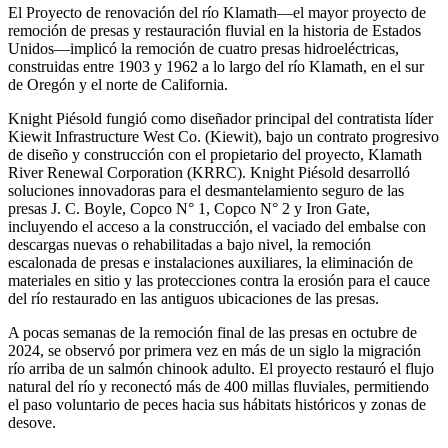
El Proyecto de renovación del río Klamath—el mayor proyecto de
remoción de presas y restauración fluvial en la historia de Estados
Unidos—implicó la remoción de cuatro presas hidroeléctricas,
construidas entre 1903 y 1962 a lo largo del río Klamath, en el sur
de Oregón y el norte de California.
Knight Piésold fungió como diseñador principal del contratista líder
Kiewit Infrastructure West Co. (Kiewit), bajo un contrato progresivo
de diseño y construcción con el propietario del proyecto, Klamath
River Renewal Corporation (KRRC). Knight Piésold desarrolló
soluciones innovadoras para el desmantelamiento seguro de las
presas J. C. Boyle, Copco N° 1, Copco N° 2 y Iron Gate,
incluyendo el acceso a la construcción, el vaciado del embalse con
descargas nuevas o rehabilitadas a bajo nivel, la remoción
escalonada de presas e instalaciones auxiliares, la eliminación de
materiales en sitio y las protecciones contra la erosión para el cauce
del río restaurado en las antiguos ubicaciones de las presas.
A pocas semanas de la remoción final de las presas en octubre de
2024, se observó por primera vez en más de un siglo la migración
río arriba de un salmón chinook adulto. El proyecto restauró el flujo
natural del río y reconectó más de 400 millas fluviales, permitiendo
el paso voluntario de peces hacia sus hábitats históricos y zonas de
desove.