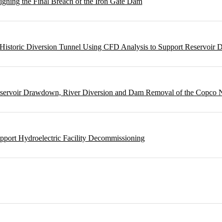
gning the Final Breach of the Iron Gate Dam
m Historic Diversion Tunnel Using CFD Analysis to Support Reservoi
Reservoir Drawdown, River Diversion and Dam Removal of the Copco
pport Hydroelectric Facility Decommissioning