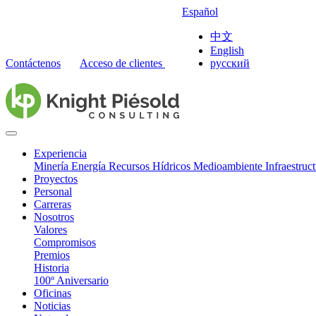
Español
中文
English
Contáctenos
Acceso de clientes
русский
Experiencia
Minería
Energía
Recursos Hídricos
Medioambiente
Infraestruc
Proyectos
Personal
Carreras
Nosotros
Valores
Compromisos
Premios
Historia
100º Aniversario
Oficinas
Noticias