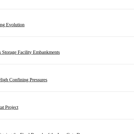
ing Evolution
s Storage Facility Embankments
High Confining Pressures
t Project