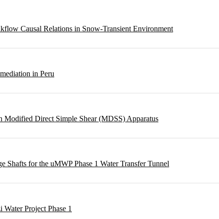
eakflow Causal Relations in Snow-Transient Environment
emediation in Peru
ough Modified Direct Simple Shear (MDSS) Apparatus
rge Shafts for the uMWP Phase 1 Water Transfer Tunnel
i Water Project Phase 1