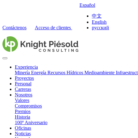
Español
中文
English
Contáctenos
Acceso de clientes
русский
Experiencia
Minería
Energía
Recursos Hídricos
Medioambiente
Infraestruc
Proyectos
Personal
Carreras
Nosotros
Valores
Compromisos
Premios
Historia
100º Aniversario
Oficinas
Noticias