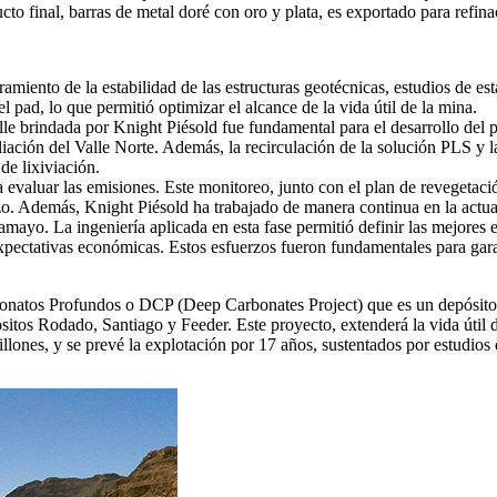
to final, barras de metal doré con oro y plata, es exportado para refina
amiento de la estabilidad de las estructuras geotécnicas, estudios de est
el pad, lo que permitió optimizar el alcance de la vida útil de la mina.
talle brindada por Knight Piésold fue fundamental para el desarrollo del 
pliación del Valle Norte. Además, la recirculación de la solución PLS y 
de lixiviación.
valuar las emisiones. Este monitoreo, junto con el plan de revegetación
azo. Además, Knight Piésold ha trabajado de manera continua en la actua
ayo. La ingeniería aplicada en esta fase permitió definir las mejores est
xpectativas económicas. Estos esfuerzos fueron fundamentales para garant
onatos Profundos o DCP (Deep Carbonates Project) que es un depósito d
os Rodado, Santiago y Feeder. Este proyecto, extenderá la vida útil de 
nes, y se prevé la explotación por 17 años, sustentados por estudios de