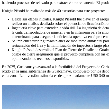
haciendo procesos de relavado para extraer el oro remanente. El produc
Knight Piésold ha realizado más de 40 asesorías para este proyecto:
Desde sus etapas iniciales, Knight Piésold fue clave en el asegur
realizó un análisis detallado sobre el potencial de licuefacción d
Ingeniería clave para extender la vida útil. La ingeniería de de
la cinta transportadora de mineral y en la ingeniería para la am
determinante para asegurar la eficiencia operativa en el proceso 
Se implementaron rigurosos planes de monitoreo ambiental para e
restauración del área y la minimización de impactos a largo pl
Knight Piésold desarrollo el Plan de Cierre de Detalle de Gualcam
costos de cierre aseguraron que el proyecto cumpliera con las e
optimizando los recursos disponibles.
En 2025, Gualcamayo avanzará a la factibilidad del Proyecto de Carb
óxido en la mina subterránea de Gualcamayo, compuesto por los depósit
en la zona. La inversión estimada es de aproximadamente US$ 340 millo