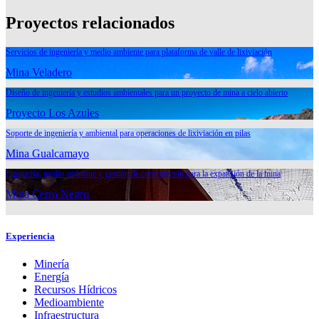
Proyectos relacionados
Servicios de ingeniería y medio ambiente para plataforma de valle de lixiviación
Mina Veladero
Diseño de ingeniería y estudios ambientales para un proyecto de mina a cielo abierto
Proyecto Los Azules
Soporte de ingeniería y ambiental para operaciones de lixiviación en pilas
Mina Gualcamayo
Ingeniería, medio ambiente y gestión de construcción para la expansión de la mina
Mina Cerro Negro
Experiencia
Minería
Energía
Recursos Hídricos
Medioambiente
Infraestructura